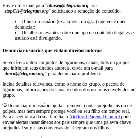
Envie um e‑mail para "
abuse@telegram.org
" ou
"
stopCA@telegram.org
" solicitando a remoção do conteúdo.
O link do usuário (ex.: t.me/... ou @...) que você quer
denunciar;
Detalhes relevantes sobre que tipo de conteúdo ilegal esse
usuário está divulgando.
Denunciar usuários que violam direitos autorais
Se você encontrar conjuntos de figurinhas, canais, bots ou grupos
que infrinjam seus direitos autorais, envie um e‑mail para
"
dmca@telegram.org
" para denunciar o problema.
Inclua detalhes relevantes, como o nome do grupo, o pacote de
figurinhas, informações do canal e dados dos usuários envolvidos no
grupo.
💡Denunciar um usuário ajuda a remover contas prejudiciais ou de
golpes, mas nem sempre protege você ou seu filho em tempo real.
Para a segurança da sua família, o
AirDroid Parental Control
pode
enviar alertas instantâneos aos pais sempre que uma palavra‑chave
prejudicial surgir nas conversas do Telegram dos filhos.