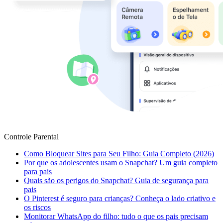
Controle Parental
Como Bloquear Sites para Seu Filho: Guia Completo (2026)
Por que os adolescentes usam o Snapchat? Um guia completo
para pais
Quais são os perigos do Snapchat? Guia de segurança para
pais
O Pinterest é seguro para crianças? Conheça o lado criativo e
os riscos
Monitorar WhatsApp do filho: tudo o que os pais precisam