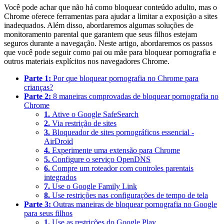
Você pode achar que não há como bloquear conteúdo adulto, mas o
Chrome oferece ferramentas para ajudar a limitar a exposição a sites
inadequados. Além disso, abordaremos algumas soluções de
monitoramento parental que garantem que seus filhos estejam
seguros durante a navegação. Neste artigo, abordaremos os passos
que você pode seguir como pai ou mãe para bloquear pornografia e
outros materiais explícitos nos navegadores Chrome.
Parte 1:
Por que bloquear pornografia no Chrome para
crianças?
Parte 2:
8 maneiras comprovadas de bloquear pornografia no
Chrome
1.
Ative o Google SafeSearch
2.
Via restrição de sites
3.
Bloqueador de sites pornográficos essencial -
AirDroid
4.
Experimente uma extensão para Chrome
5.
Configure o serviço OpenDNS
6.
Compre um roteador com controles parentais
integrados
7.
Use o Google Family Link
8.
Use restrições nas configurações de tempo de tela
Parte 3:
Outras maneiras de bloquear pornografia no Google
para seus filhos
1.
Use as restrições do Google Play