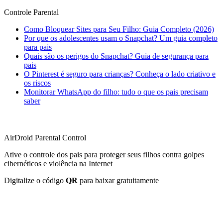
Controle Parental
Como Bloquear Sites para Seu Filho: Guia Completo (2026)
Por que os adolescentes usam o Snapchat? Um guia completo
para pais
Quais são os perigos do Snapchat? Guia de segurança para
pais
O Pinterest é seguro para crianças? Conheça o lado criativo e
os riscos
Monitorar WhatsApp do filho: tudo o que os pais precisam
saber
AirDroid Parental Control
Ative o controle dos pais para proteger seus filhos contra golpes
cibernéticos e violência na Internet
Digitalize o código
QR
para baixar gratuitamente