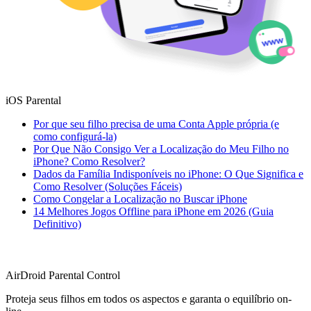
iOS Parental
Por que seu filho precisa de uma Conta Apple própria (e
como configurá-la)
Por Que Não Consigo Ver a Localização do Meu Filho no
iPhone? Como Resolver?
Dados da Família Indisponíveis no iPhone: O Que Significa e
Como Resolver (Soluções Fáceis)
Como Congelar a Localização no Buscar iPhone
14 Melhores Jogos Offline para iPhone em 2026 (Guia
Definitivo)
AirDroid Parental Control
Proteja seus filhos em todos os aspectos e garanta o equilíbrio on-