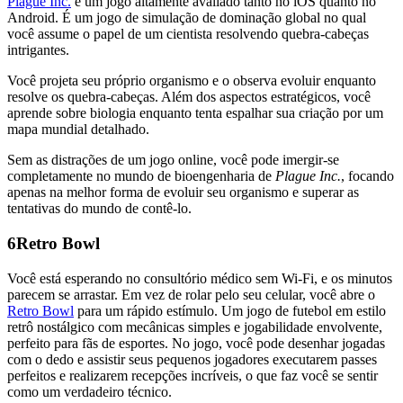
Plague Inc.
é um jogo altamente avaliado tanto no iOS quanto no
Android. É um jogo de simulação de dominação global no qual
você assume o papel de um cientista resolvendo quebra-cabeças
intrigantes.
Você projeta seu próprio organismo e o observa evoluir enquanto
resolve os quebra-cabeças. Além dos aspectos estratégicos, você
aprende sobre biologia enquanto tenta espalhar sua criação por um
mapa mundial detalhado.
Sem as distrações de um jogo online, você pode imergir-se
completamente no mundo de bioengenharia de
Plague Inc.
, focando
apenas na melhor forma de evoluir seu organismo e superar as
tentativas do mundo de contê-lo.
6
Retro Bowl
Você está esperando no consultório médico sem Wi-Fi, e os minutos
parecem se arrastar. Em vez de rolar pelo seu celular, você abre o
Retro Bowl
para um rápido estímulo. Um jogo de futebol em estilo
retrô nostálgico com mecânicas simples e jogabilidade envolvente,
perfeito para fãs de esportes. No jogo, você pode desenhar jogadas
com o dedo e assistir seus pequenos jogadores executarem passes
perfeitos e realizarem recepções incríveis, o que faz você se sentir
como um verdadeiro técnico.