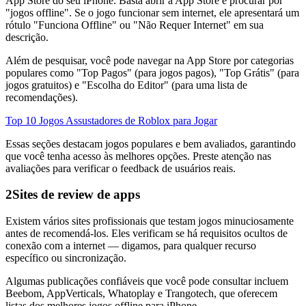
App Store do seu iPhone. Basta abrir a App Store e procurar por
"jogos offline". Se o jogo funcionar sem internet, ele apresentará um
rótulo "Funciona Offline" ou "Não Requer Internet" em sua
descrição.
Além de pesquisar, você pode navegar na App Store por categorias
populares como "Top Pagos" (para jogos pagos), "Top Grátis" (para
jogos gratuitos) e "Escolha do Editor" (para uma lista de
recomendações).
Top 10 Jogos Assustadores de Roblox para Jogar
Essas seções destacam jogos populares e bem avaliados, garantindo
que você tenha acesso às melhores opções. Preste atenção nas
avaliações para verificar o feedback de usuários reais.
2
Sites de review de apps
Existem vários sites profissionais que testam jogos minuciosamente
antes de recomendá-los. Eles verificam se há requisitos ocultos de
conexão com a internet — digamos, para qualquer recurso
específico ou sincronização.
Algumas publicações confiáveis que você pode consultar incluem
Beebom, AppVerticals, Whatoplay e Trangotech, que oferecem
listas dos melhores jogos offline para iPhone.