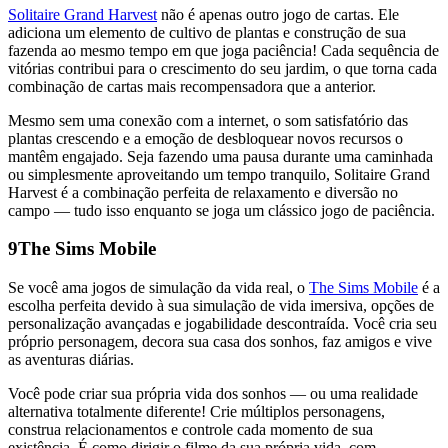
Solitaire Grand Harvest
não é apenas outro jogo de cartas. Ele
adiciona um elemento de cultivo de plantas e construção de sua
fazenda ao mesmo tempo em que joga paciência! Cada sequência de
vitórias contribui para o crescimento do seu jardim, o que torna cada
combinação de cartas mais recompensadora que a anterior.
Mesmo sem uma conexão com a internet, o som satisfatório das
plantas crescendo e a emoção de desbloquear novos recursos o
mantêm engajado. Seja fazendo uma pausa durante uma caminhada
ou simplesmente aproveitando um tempo tranquilo, Solitaire Grand
Harvest é a combinação perfeita de relaxamento e diversão no
campo — tudo isso enquanto se joga um clássico jogo de paciência.
9
The Sims Mobile
Se você ama jogos de simulação da vida real, o
The Sims Mobile
é a
escolha perfeita devido à sua simulação de vida imersiva, opções de
personalização avançadas e jogabilidade descontraída. Você cria seu
próprio personagem, decora sua casa dos sonhos, faz amigos e vive
as aventuras diárias.
Você pode criar sua própria vida dos sonhos — ou uma realidade
alternativa totalmente diferente! Crie múltiplos personagens,
construa relacionamentos e controle cada momento de sua
existência. É como dirigir o filme da sua própria vida, com