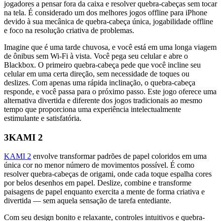
jogadores a pensar fora da caixa e resolver quebra-cabeças sem tocar
na tela. É considerado um dos melhores jogos offline para iPhone
devido à sua mecânica de quebra-cabeça única, jogabilidade offline
e foco na resolução criativa de problemas.
Imagine que é uma tarde chuvosa, e você está em uma longa viagem
de ônibus sem Wi-Fi à vista. Você pega seu celular e abre o
Blackbox. O primeiro quebra-cabeça pede que você incline seu
celular em uma certa direção, sem necessidade de toques ou
deslizes. Com apenas uma rápida inclinação, o quebra-cabeça
responde, e você passa para o próximo passo. Este jogo oferece uma
alternativa divertida e diferente dos jogos tradicionais ao mesmo
tempo que proporciona uma experiência intelectualmente
estimulante e satisfatória.
3
KAMI 2
KAMI 2
envolve transformar padrões de papel coloridos em uma
única cor no menor número de movimentos possível. É como
resolver quebra-cabeças de origami, onde cada toque espalha cores
por belos desenhos em papel. Deslize, combine e transforme
paisagens de papel enquanto exercita a mente de forma criativa e
divertida — sem aquela sensação de tarefa entediante.
Com seu design bonito e relaxante, controles intuitivos e quebra-