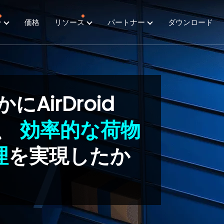
ン
価格
リソース
パートナー
ダウンロード
かにAirDroid
て、
効率的な荷物
理
を実現したか