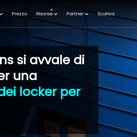
Prezzo
Risorse
Partner
Scarica
s si avvale di
er una
dei locker per