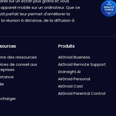
reil sur un écran plus grand et vous
 appareil mobile sur un ordinateur. Que ce
util parfait leur permet d'améliorer la
 la réunion à distance, de la diffusion à
sources
Produits
tre des ressources
AirDroid Business
vices de conseil aux
AirDroid Remote Support
reprises
GoInsight.AI
istance
AirDroid Personal
de
AirDroid Cast
AirDroid Parental Control
écharger