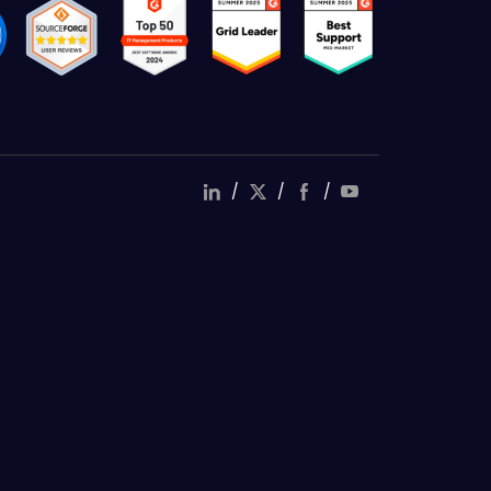
/
/
/