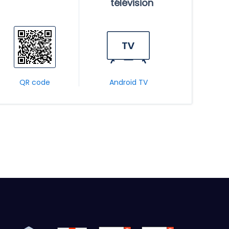
télévision
QR code
Android TV