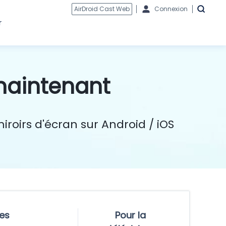
AirDroid Cast Web
Connexion
r
maintenant
roirs d'écran sur Android / iOS
es
Pour la