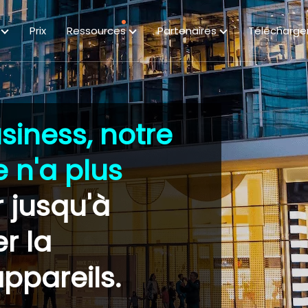
s
Prix
Ressources
Partenaires
Télécharge
siness, notre
 n'a plus
 jusqu'à
r la
ppareils.