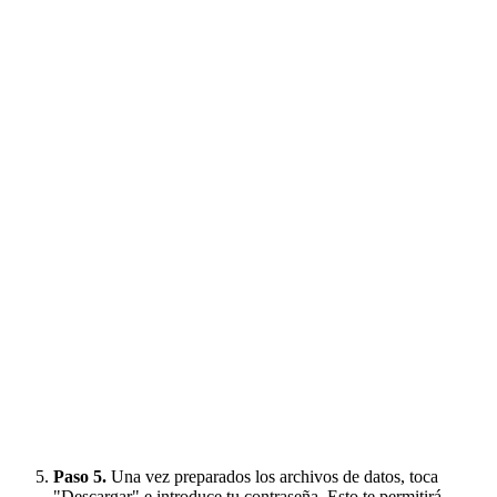
Paso 5.
Una vez preparados los archivos de datos, toca
"Descargar" e introduce tu contraseña. Esto te permitirá