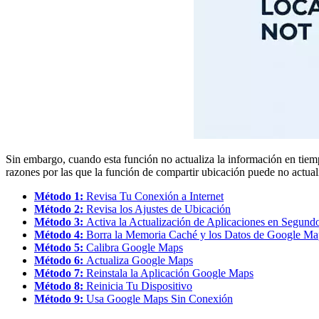
Sin embargo, cuando esta función no actualiza la información en tiem
razones por las que la función de compartir ubicación puede no actuali
Método 1:
Revisa Tu Conexión a Internet
Método 2:
Revisa los Ajustes de Ubicación
Método 3:
Activa la Actualización de Aplicaciones en Segund
Método 4:
Borra la Memoria Caché y los Datos de Google Ma
Método 5:
Calibra Google Maps
Método 6:
Actualiza Google Maps
Método 7:
Reinstala la Aplicación Google Maps
Método 8:
Reinicia Tu Dispositivo
Método 9:
Usa Google Maps Sin Conexión