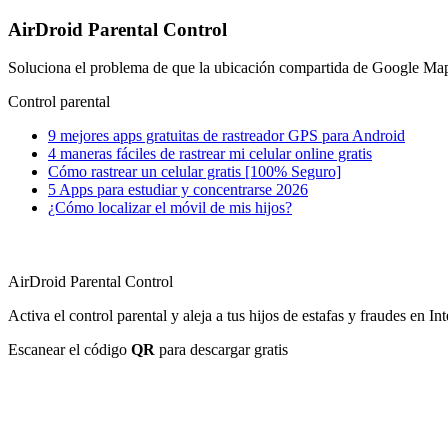
AirDroid Parental Control
Soluciona el problema de que la ubicación compartida de Google Maps n
Control parental
9 mejores apps gratuitas de rastreador GPS para Android
4 maneras fáciles de rastrear mi celular online gratis
Cómo rastrear un celular gratis [100% Seguro]
5 Apps para estudiar y concentrarse 2026
¿Cómo localizar el móvil de mis hijos?
AirDroid Parental Control
Activa el control parental y aleja a tus hijos de estafas y fraudes en Int
Escanear el código
QR
para descargar gratis