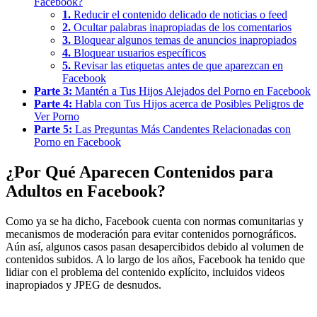
Facebook?
1.
Reducir el contenido delicado de noticias o feed
2.
Ocultar palabras inapropiadas de los comentarios
3.
Bloquear algunos temas de anuncios inapropiados
4.
Bloquear usuarios específicos
5.
Revisar las etiquetas antes de que aparezcan en
Facebook
Parte 3:
Mantén a Tus Hijos Alejados del Porno en Facebook
Parte 4:
Habla con Tus Hijos acerca de Posibles Peligros de
Ver Porno
Parte 5:
Las Preguntas Más Candentes Relacionadas con
Porno en Facebook
¿Por Qué Aparecen Contenidos para
Adultos en Facebook?
Como ya se ha dicho, Facebook cuenta con normas comunitarias y
mecanismos de moderación para evitar contenidos pornográficos.
Aún así, algunos casos pasan desapercibidos debido al volumen de
contenidos subidos. A lo largo de los años, Facebook ha tenido que
lidiar con el problema del contenido explícito, incluidos videos
inapropiados y JPEG de desnudos.