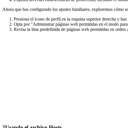
Ahora que has configurado los ajustes familiares, exploremos cómo 
Presiona el ícono de perfil en la esquina superior derecha y ha
Opta por "Administrar páginas web permitidas en el modo para
Revisa la lista predefinida de páginas web permitidas en orden al
2
Usando el archivo Hosts