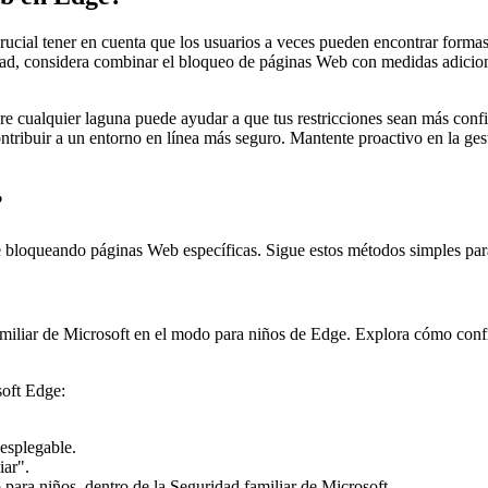
ucial tener en cuenta que los usuarios a veces pueden encontrar formas
ividad, considera combinar el bloqueo de páginas Web con medidas adicion
bre cualquier laguna puede ayudar a que tus restricciones sean más conf
ontribuir a un entorno en línea más seguro. Mantente proactivo en la ge
?
e bloqueando páginas Web específicas. Sigue estos métodos simples par
d familiar de Microsoft en el modo para niños de Edge. Explora cómo con
soft Edge:
desplegable.
iar".
 para niños, dentro de la Seguridad familiar de Microsoft.