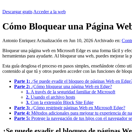
Descargar gratis
Acceder a la web
Cómo Bloquear una Página Web
Antonio Enriquez
Actualización en Jun 10, 2026
Archivado en:
Contr
Bloquear una página web en Microsoft Edge es una forma fácil y efecti
herramientas para ayudarte. Al bloquear una web, puedes mejorar la pr
Esta guía desglosa el proceso en pasos simples, enseñándote cómo util
contenido al que tú y otros pueden acceder con las funciones de bl
Parte 1:
¿Se puede evadir el bloqueo de páginas Web en Edge
Parte 2:
¿Cómo bloquear una página Web en Edge?
1.
A través de la seguridad familiar de Microsoft
2.
Usando el archivo hosts
3.
Con la extensión Block Site Edge
Parte 3:
¿Cómo restringir páginas Web en Microsoft Edge?
Parte 4:
Métodos adicionales para mejorar tu experiencia de n
Parte 5:
Protege la navegación de tus hijos con el navegador 
¿Se puede evadir el bloqueo de páginas W