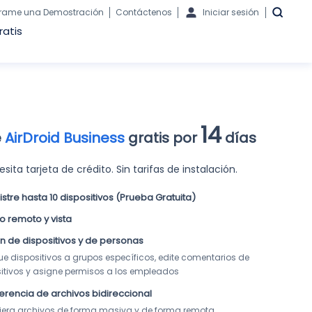
rame una Demostración
Contáctenos
Iniciar sesión
ratis
14
e
AirDroid Business
gratis por
días
sita tarjeta de crédito. Sin tarifas de instalación.
stre hasta 10 dispositivos (Prueba Gratuita)
 remoto y vista
n de dispositivos y de personas
e dispositivos a grupos específicos, edite comentarios de 
itivos y asigne permisos a los empleados
erencia de archivos bidireccional
iera archivos de forma masiva y de forma remota