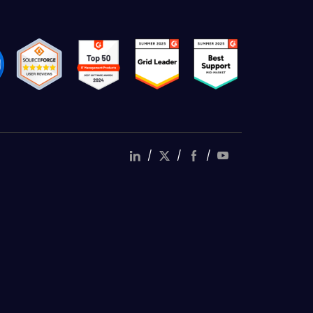
/
/
/