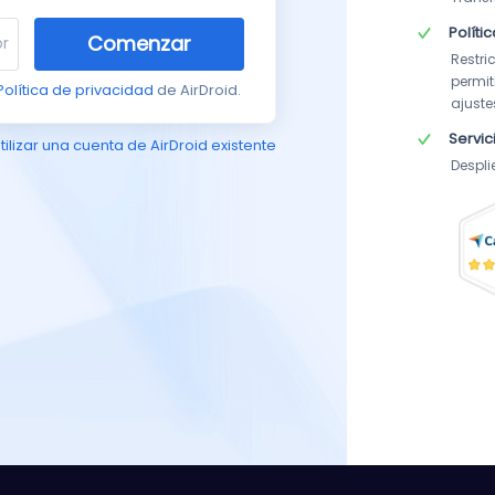
Políti
Comenzar
Restri
permit
Política de privacidad
de AirDroid.
ajuste
Servic
tilizar una cuenta de AirDroid existente
Despli