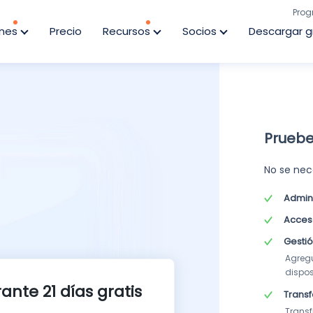
Prog
ones
Precio
Recursos
Socios
Descargar g
Prueb
No se nece
Admini
Acceso
Gestió
Agregu
dispos
ante 21 días gratis
Transf
Transf