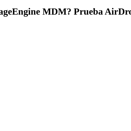
anageEngine MDM? Prueba AirDro