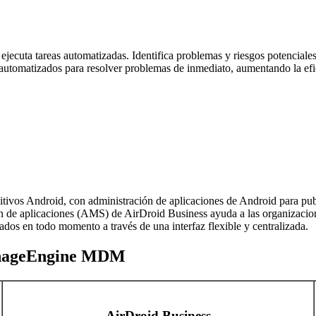
y ejecuta tareas automatizadas. Identifica problemas y riesgos potencial
jo automatizados para resolver problemas de inmediato, aumentando la ef
itivos Android, con administración de aplicaciones de Android para pub
n de aplicaciones (AMS) de AirDroid Business ayuda a las organizacione
dos en todo momento a través de una interfaz flexible y centralizada.
ManageEngine MDM
AirDroid Business