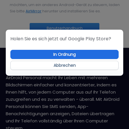
möchten, um ein anderes Android-Gerät zu steuern, laden
Sie bitte
AirMirror
herunter und installieren Sie es.
Benutzerhandbuch
Holen Sie es sich jetzt auf Google Play Store?
In Ordnung
Über AirDroid Personal
Abbrechen
AirDroid Personal macht Ihr Leben mit mehreren
Bildschirmen einfacher und konzentrierter, indem es
Ihnen hilft, von jedem Computer aus auf Ihr Telefon
zuzugreifen und es zu verwalten - überall. Mit AirDroid
Personal können Sie SMS senden, App-
Benachrichtigungen anzeigen, Dateien übertragen
und Ihr Telefon vollständig über Ihren Computer
steuern.