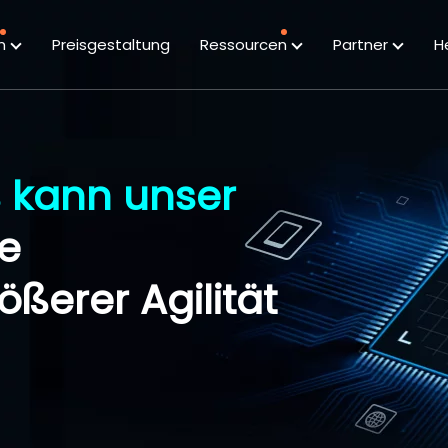
en
Preisgestaltung
Ressourcen
Partner
H
s kann unser
e
ößerer Agilität