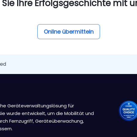
Sie Ihre Erfolgsgeschichte mit un
Online übermitteln
red
iche Geräteverwaltungslösung für
ie wurde entwickelt, um die Mobilität und
rch Fernzugriff, Geräteüberwachung,
sern.